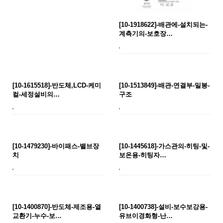
[10-1918622]-배관에-설치되는-
계측기의-보호장…
[10-1615518]-반도체,LCD-케미
[10-1513849]-배관-연결부-밀봉-
컬-세정설비의…
구조
[10-1479230]-바이패스-밸브장
[10-1445618]-가스관의-히팅-및-
치
보온용-히팅자…
[10-1400870]-반도체-제조용-열
[10-1400738]-설비-보수보강용-
교환기-누수-보…
유브이경화형-난…