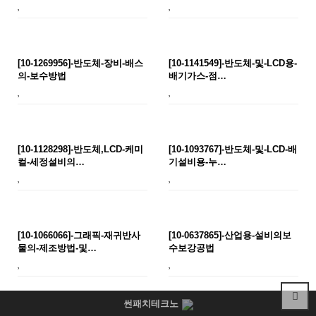
[10-1269956]-반도체-장비-배스
[10-1141549]-반도체-및-LCD용-
의-보수방법
배기가스-점…
[10-1128298]-반도체,LCD-케미
[10-1093767]-반도체-및-LCD-배
컬-세정설비의…
기설비용-누…
[10-1066066]-그래픽-재귀반사
[10-0637865]-산업용-설비의보
물의-제조방법-및…
수보강공법
썬패치테크노