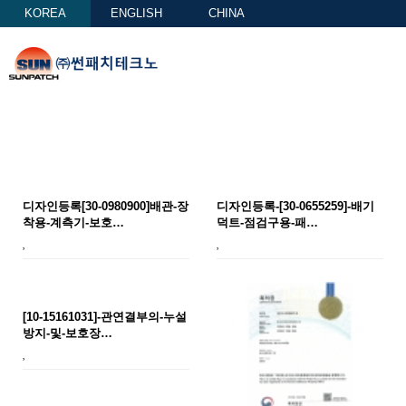
KOREA
ENGLISH
CHINA
특허 및 인증현황
디자인등록[30-0980900]배관-장
디자인등록-[30-0655259]-배기
착용-계측기-보호…
덕트-점검구용-패…
[10-15161031]-관연결부의-누설
방지-및-보호장…